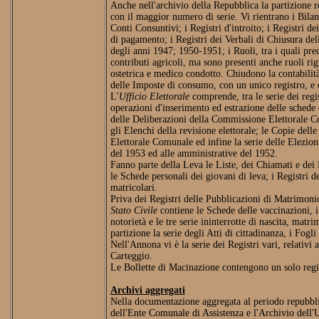
Anche nell'archivio della Repubblica la partizione r
con il maggior numero di serie. Vi rientrano i Bilanc
Conti Consuntivi; i Registri d'introito; i Registri 
di pagamento; i Registri dei Verbali di Chiusura del
degli anni 1947; 1950-1951; i Ruoli, tra i quali pre
contributi agricoli, ma sono presenti anche ruoli rig
ostetrica e medico condotto. Chiudono la contabilità 
delle Imposte di consumo, con un unico registro, e
L'
Ufficio Elettorale
comprende, tra le serie dei regis
operazioni d'inserimento ed estrazione delle schede d
delle Deliberazioni della Commissione Elettorale Co
gli Elenchi della revisione elettorale; le Copie del
Elettorale Comunale ed infine la serie delle Elezioni
del 1953 ed alle amministrative del 1952.
Fanno parte della Leva le Liste, dei Chiamati e dei R
le Schede personali dei giovani di leva; i Registri de
matricolari.
Priva dei Registri delle Pubblicazioni di Matrimonio
Stato Civile
contiene le Schede delle vaccinazioni, i R
notorietà e le tre serie ininterrotte di nascita, mat
partizione la serie degli Atti di cittadinanza, i Fogli
Nell'Annona vi è la serie dei Registri vari, relativi a
Carteggio.
Le Bollette di Macinazione contengono un solo regi
Archivi aggregati
Nella documentazione aggregata al periodo repubbl
dell'Ente Comunale di Assistenza e l'Archivio dell'