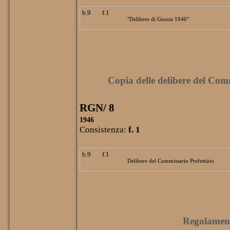
b.9
f.1
"Delibere di Giunta 1946"
Copia delle delibere del Comm
RGN/ 8
1946
Consistenza:
f. 1
b.9
f.1
Delibere del Commissario Prefettizio
Regolamen