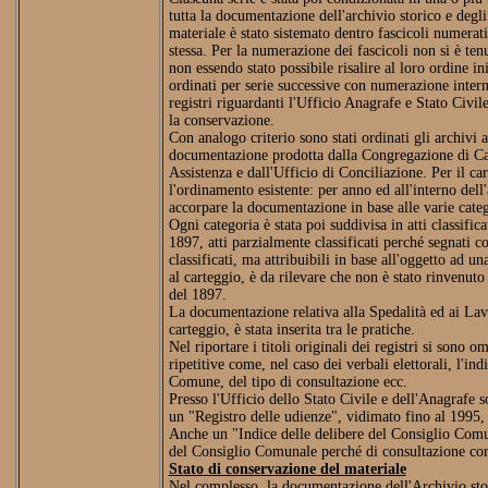
tutta la documentazione dell'archivio storico e degli
materiale è stato sistemato dentro fascicoli numerat
stessa. Per la numerazione dei fascicoli non si è ten
non essendo stato possibile risalire al loro ordine ini
ordinati per serie successive con numerazione intern
registri riguardanti l'Ufficio Anagrafe e Stato Civile
la conservazione.
Con analogo criterio sono stati ordinati gli archivi 
documentazione prodotta dalla Congregazione di Ca
Assistenza e dall'Ufficio di Conciliazione. Per il car
l'ordinamento esistente: per anno ed all'interno dell
accorpare la documentazione in base alle varie cate
Ogni categoria è stata poi suddivisa in atti classific
1897, atti parzialmente classificati perché segnati co
classificati, ma attribuibili in base all'oggetto ad 
al carteggio, è da rilevare che non è stato rinvenuto
del 1897.
La documentazione relativa alla Spedalità ed ai Lav
carteggio, è stata inserita tra le pratiche.
Nel riportare i titoli originali dei registri si sono o
ripetitive come, nel caso dei verbali elettorali, l'ind
Comune, del tipo di consultazione ecc.
Presso l'Ufficio dello Stato Civile e dell'Anagrafe son
un "Registro delle udienze", vidimato fino al 1995, 
Anche un "Indice delle delibere del Consiglio Comuna
del Consiglio Comunale perché di consultazione cor
Stato di conservazione del materiale
Nel complesso, la documentazione dell'Archivio st