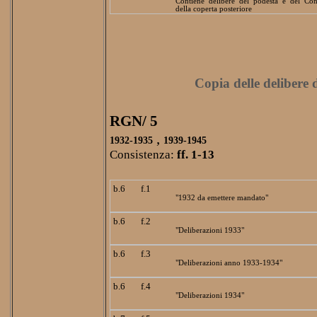
Contiene delibere del podestà e del Con
della coperta posteriore
Copia delle delibere 
RGN/ 5
,
1932-1935
1939-1945
Consistenza:
ff. 1-13
b.6
f.1
"1932 da emettere mandato"
b.6
f.2
"Deliberazioni 1933"
b.6
f.3
"Deliberazioni anno 1933-1934"
b.6
f.4
"Deliberazioni 1934"