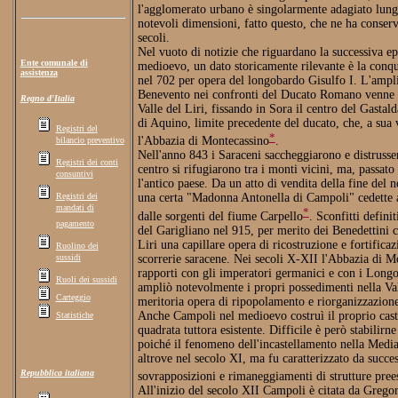
l'agglomerato urbano è singolarmente adagiato lungo
notevoli dimensioni, fatto questo, che ne ha conserv
secoli.
Nel vuoto di notizie che riguardano la successiva e
Ente comunale di
medioevo, un dato storicamente rilevante è la conqu
assistenza
nel 702 per opera del longobardo Gisulfo I. L'ampl
Benevento nei confronti del Ducato Romano venne c
Regno d'Italia
Valle del Liri, fissando in Sora il centro del Gastal
di Aquino, limite precedente del ducato, che, a sua 
Registri del
*
l'Abbazia di Montecassino
.
bilancio preventivo
Nell'anno 843 i Saraceni saccheggiarono e distrusser
Registri dei conti
centro si rifugiarono tra i monti vicini, ma, passato
consuntivi
l'antico paese. Da un atto di vendita della fine del n
Registri dei
una certa "Madonna Antonella di Campoli" cedette a
mandati di
*
dalle sorgenti del fiume Carpello
. Sconfitti defini
pagamento
del Garigliano nel 915, per merito dei Benedettini c
Liri una capillare opera di ricostruzione e fortificazi
Ruolino dei
sussidi
scorrerie saracene. Nei secoli X-XII l'Abbazia di Mo
rapporti con gli imperatori germanici e con i Long
Ruoli dei sussidi
ampliò notevolmente i propri possedimenti nella V
Carteggio
meritoria opera di ripopolamento e riorganizzazione
Anche Campoli nel medioevo costruì il proprio cast
Statistiche
quadrata tuttora esistente. Difficile è però stabilirn
poiché il fenomeno dell'incastellamento nella Medi
altrove nel secolo XI, ma fu caratterizzato da succe
Repubblica italiana
sovrapposizioni e rimaneggiamenti di strutture prees
All'inizio del secolo XII Campoli è citata da Gregor