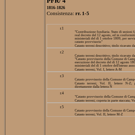
PFR/ 4
1816-1826
Consistenza:
rr. 1-5
r.1
"Contribuzione fondiaria. Stato di sezioni f
real decreto del 12 agosto, ed in conformità
ministeriali del dì 1 ottobre 1809, per serv
catasto provvisorio"
Catasto terreni descrittivo; titolo ricavato 
r.2
Catasto terreni descrittivo; titolo ricavato 
"Catasto provvisorio della Comune di Camp
esecuzione del decreto del dì 12 agosto 1809
ministeriali del dì 1 ottobre dell'istesso ann
Catasto terreni; Vol. I, lettere A-M
r.3
Catasto provvisorio della Comune di Camp
Catasto terreni; Vol. II, lettere N-Z; 
direttamente dalla lettera N
r.4
"Catasto provvisorio della Comune di Camp
Catasto terreni; coperta in parte staccata; Vo
r.5
Catasto provvisorio della Comune di Camp
Catasto terreni; Vol. II, lettere M-Z