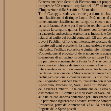
Concessione della Servitù di Elettrodotto nei propri 
comprende 392 contratti, stipulati nel 1957 ed integr
d'Imposizione della Servitù di Elettrodotto.
Tra il
Carteggio
, suddiviso, come già detto, in class
non classificato, si distingue l'anno 1949, unico ad
correttamente classificata con categorie, classi e nu
priva di lacune. Anche per il periodo repubblicano 
riguarda la categoria quinta, Finanze, con fatture c
la categoria undicesima, Agricoltura, Industria e 
relativi al taglio dei boschi comunali. Gli atti compr
Lavori Pubblici, offrono un interessante spaccato de
rispetto agli anni precedenti: la manutenzione e cost
telefonico, l'edilizia scolastica e cimiteriale, l'illum
d'opposizione al progetto di derivazione delle acque
costruzione di un bacino idroelettrico sul Lago Fib
La partizione concernente le
Pratiche diverse
compre
di ricoveri e richieste di rimborso spese, e Lavori P
interessante e ricca di documentazione. Ne fanno par
per la realizzazione della Strada intercomunale Ca
prolungato con due successivi cantieri; la documenta
dell'Acquedotto Val San Pietro, realizzato con il c
Appennino, Pescosolido, Sora, Isola Liri, Vicalvi, 
della Piazza Umberto I e la costruzione della casa 
d'immobili tra il Comune ed il vescovo di Sora, ed 
aula unica con annessa abitazione per l'insegnante in
La partizione riguardante l'
Amministrazione
compren
Protocollo, priva delle annate dal '47 al '54, dei Regi
Registri delle Spese postali.