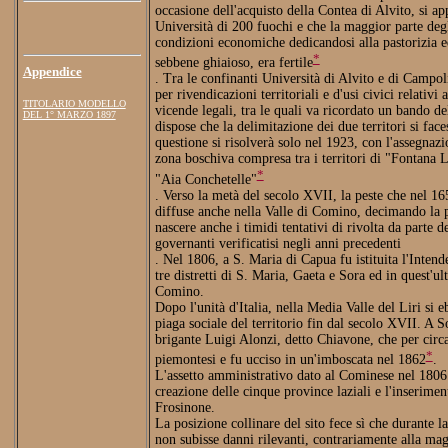
occasione dell'acquisto della Contea di Alvito, si 
Università di 200 fuochi e che la maggior parte degl
condizioni economiche dedicandosi alla pastorizia ed
*
sebbene ghiaioso, era fertile
Appendice
. Tra le confinanti Università di Alvito e di Campol
per rivendicazioni territoriali e d'usi civici relativi 
TITOLARIO MODELLO
vicende legali, tra le quali va ricordato un bando d
DEL 1° MARZO 1897
dispose che la delimitazione dei due territori si faces
questione si risolverà solo nel 1923, con l'assegnaz
zona boschiva compresa tra i territori di "Fontana 
*
"Aia Conchetelle"
. Verso la metà del secolo XVII, la peste che nel 165
diffuse anche nella Valle di Comino, decimando la 
nascere anche i timidi tentativi di rivolta da parte d
governanti verificatisi negli anni precedenti
. Nel 1806, a S. Maria di Capua fu istituita l'Inten
tre distretti di S. Maria, Gaeta e Sora ed in quest'ul
Comino.
Dopo l'unità d'Italia, nella Media Valle del Liri si
piaga sociale del territorio fin dal secolo XVII. A So
brigante Luigi Alonzi, detto Chiavone, che per circa
*
piemontesi e fu ucciso in un'imboscata nel 1862
.
L'assetto amministrativo dato al Cominese nel 1806
creazione delle cinque province laziali e l'inserime
Frosinone.
La posizione collinare del sito fece sì che durante
non subisse danni rilevanti, contrariamente alla magg