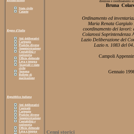
Restaurazione
direzione e coordinamento sci
Bruna Colaro
Stato civile
Catasto
Ordinamento ed inventariaz
Maria Renata Gargiulo 
coordinamento dei lavori: 
Regno d'Italia
Colarossi Soprintendenza A
Atti deliberativi
Lazio Deliberazione del Co
Carteggio
Lazio n. 1083 del 04
Pratiche diverse
Amministrazione
Contabilità e
ragioneria
Campoli Appennin
Ufficio elettorale
Leva e truppa
Anagrafe e stato
civile
Gennaio 199
Annona
Bollette di
macinazione
Repubblica italiana
Atti deliberativi
Contratti
Carteggio
Pratiche diverse
Amministrazione
Contabilità e
ragioneria
Ufficio elettorale
Cenni storici
Leva e truppa