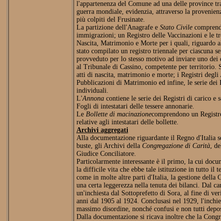
l'appartenenza del Comune ad una delle province tra
guerra mondiale, evidenzia, attraverso la provenienza
più colpiti del Frusinate.
La partizione dell'Anagrafe e
Stato Civile
comprende
immigrazioni; un Registro delle Vaccinazioni e le tre
Nascita, Matrimonio e Morte per i quali, riguardo a
stato compilato un registro triennale per ciascuna se
provveduto per lo stesso motivo ad inviare uno dei d
al Tribunale di Cassino, competente per territorio. S
atti di nascita, matrimonio e morte; i Registri degli 
Pubblicazioni di Matrimonio ed infine, le serie dei 
individuali.
L'
Annona
contiene le serie dei Registri di carico e s
Fogli di intestatari delle tessere annonarie.
Le
Bollette di macinazione
comprendono un Registro 
relative agli intestatari delle bollette.
Archivi aggregati
Alla documentazione riguardante il Regno d'Italia s
buste, gli Archivi della
Congregazione di Carità
, d
Giudice Conciliatore.
Particolarmente interessante è il primo, la cui docu
la difficile vita che ebbe tale istituzione in tutto il
come in molte altre parti d'Italia, la gestione della 
una certa leggerezza nella tenuta dei bilanci. Dal ca
un'inchiesta dal Sottoprefetto di Sora, al fine di veri
anni dal 1905 al 1924. Conclusasi nel 1929, l'inchie
massimo disordine, nonché confusi e non tutti depos
Dalla documentazione si ricava inoltre che la Cong