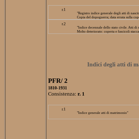
r.1
"Registro indice generale degli atti di nascit
Copia del dopoguerra; data errata sulla cop
r.2
"Indice decennale dello stato civile. Atti di 
Molto deteriorato: coperta e fascicoli staccat
Indici degli atti di 
PFR/ 2
1810-1931
Consistenza:
r. 1
r.1
"Indice generale atti di matrimonio"