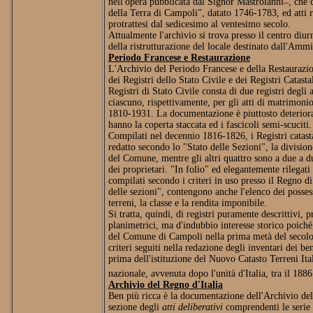
nell'opera pubblicata dal Signor Mastroianni
, che 
della Terra di Campoli", datato 1746-1783, ed atti re
protrattesi dal sedicesimo al ventesimo secolo.
Attualmente l'archivio si trova presso il centro diu
della ristrutturazione del locale destinato dall'Amm
Periodo Francese e Restaurazione
L'Archivio del Periodo Francese e della Restaurazio
dei Registri dello Stato Civile e dei Registri Catastal
Registri di Stato Civile consta di due registri degli a
ciascuno, rispettivamente, per gli atti di matrimonio
1810-1931. La documentazione è piuttosto deteriorat
hanno la coperta staccata ed i fascicoli semi-scuciti.
Compilati nel decennio 1816-1826, i Registri catasta
redatto secondo lo "Stato delle Sezioni", la divisione
del Comune, mentre gli altri quattro sono a due a d
dei proprietari. "In folio" ed elegantemente rilegati
compilati secondo i criteri in uso presso il Regno di 
delle sezioni", contengono anche l'elenco dei posses
terreni, la classe e la rendita imponibile.
Si tratta, quindi, di registri puramente descrittivi, p
planimetrici, ma d'indubbio interesse storico poiché,
del Comune di Campoli nella prima metà del secolo
criteri seguiti nella redazione degli inventari dei b
prima dell'istituzione del Nuovo Catasto Terreni Ital
nazionale, avvenuta dopo l'unità d'Italia, tra il 1886
Archivio del Regno d'Italia
Ben più ricca è la documentazione dell'Archivio del 
sezione degli
atti deliberativi
comprendenti le serie d