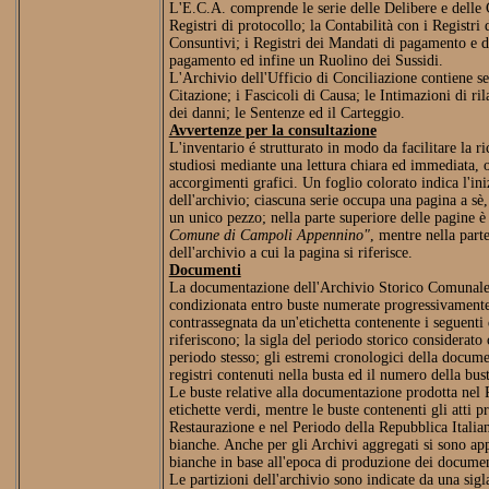
L'E.C.A. comprende le serie delle Delibere e delle Co
Registri di protocollo; la Contabilità con i Registri 
Consuntivi; i Registri dei Mandati di pagamento e d
pagamento ed infine un Ruolino dei Sussidi.
L'Archivio dell'Ufficio di Conciliazione contiene sei
Citazione; i Fascicoli di Causa; le Intimazioni di ril
dei danni; le Sentenze ed il Carteggio.
Avvertenze per la consultazione
L'inventario é strutturato in modo da facilitare la r
studiosi mediante una lettura chiara ed immediata, 
accorgimenti grafici. Un foglio colorato indica l'iniz
dell'archivio; ciascuna serie occupa una pagina a sè, 
un unico pezzo; nella parte superiore delle pagine è 
Comune di Campoli Appennino"
, mentre nella parte
dell'archivio a cui la pagina si riferisce.
Documenti
La documentazione dell'Archivio Storico Comunale e
condizionata entro buste numerate progressivamente 
contrassegnata da un'etichetta contenente i seguenti d
riferiscono; la sigla del periodo storico considerato 
periodo stesso; gli estremi cronologici della docume
registri contenuti nella busta ed il numero della bust
Le buste relative alla documentazione prodotta nel 
etichette verdi, mentre le buste contenenti gli atti 
Restaurazione e nel Periodo della Repubblica Italian
bianche. Anche per gli Archivi aggregati si sono appl
bianche in base all'epoca di produzione dei documen
Le partizioni dell'archivio sono indicate da una sigl