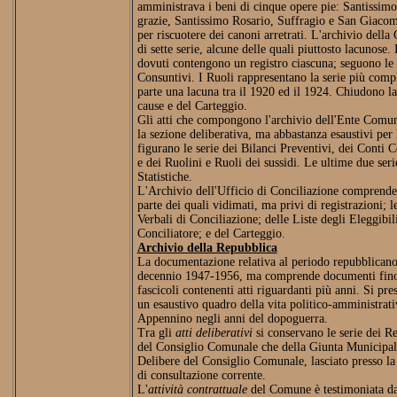
amministrava i beni di cinque opere pie: Santissim
grazie, Santissimo Rosario, Suffragio e San Giacom
per riscuotere dei canoni arretrati. L'archivio dell
di sette serie, alcune delle quali piuttosto lacunose.
dovuti contengono un registro ciascuna; seguono le s
Consuntivi. I Ruoli rappresentano la serie più comp
parte una lacuna tra il 1920 ed il 1924. Chiudono la
cause e del Carteggio.
Gli atti che compongono l'archivio dell'Ente Comuna
la sezione deliberativa, ma abbastanza esaustivi per 
figurano le serie dei Bilanci Preventivi, dei Conti
e dei Ruolini e Ruoli dei sussidi. Le ultime due seri
Statistiche.
L'Archivio dell'Ufficio di Conciliazione comprende 
parte dei quali vidimati, ma privi di registrazioni; l
Verbali di Conciliazione; delle Liste degli Eleggibil
Conciliatore; e del Carteggio.
Archivio della Repubblica
La documentazione relativa al periodo repubblicano
decennio 1947-1956, ma comprende documenti fino al
fascicoli contenenti atti riguardanti più anni. Si pr
un esaustivo quadro della vita politico-amministrat
Appennino negli anni del dopoguerra.
Tra gli
atti deliberativi
si conservano le serie dei Re
del Consiglio Comunale che della Giunta Municipale
Delibere del Consiglio Comunale, lasciato presso l
di consultazione corrente.
L'
attività contrattuale
del Comune è testimoniata dai