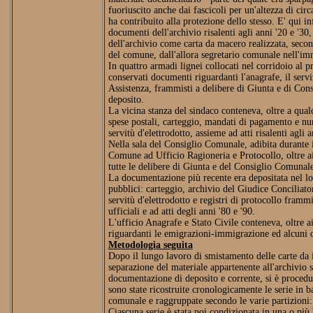
fuoriuscito anche dai fascicoli per un'altezza di ci
ha contribuito alla protezione dello stesso. E' qui in
documenti dell'archivio risalenti agli anni '20 e '30
dell'archivio come carta da macero realizzata, seco
del comune, dall'allora segretario comunale nell'i
In quattro armadi lignei collocati nel corridoio al
conservati documenti riguardanti l'anagrafe, il servi
Assistenza, frammisti a delibere di Giunta e di Con
deposito.
La vicina stanza del sindaco conteneva, oltre a qualc
spese postali, carteggio, mandati di pagamento e nu
servitù d'elettrodotto, assieme ad atti risalenti agli a
Nella sala del Consiglio Comunale, adibita durante i 
Comune ad Ufficio Ragioneria e Protocollo, oltre ai s
tutte le delibere di Giunta e del Consiglio Comunal
La documentazione più recente era depositata nel lo
pubblici: carteggio, archivio del Giudice Conciliator
servitù d'elettrodotto e registri di protocollo framm
ufficiali e ad atti degli anni '80 e '90.
L'ufficio Anagrafe e Stato Civile conteneva, oltre ai r
riguardanti le emigrazioni-immigrazione ed alcuni d
Metodologia seguita
Dopo il lungo lavoro di smistamento delle carte da i
separazione del materiale appartenente all'archivio s
documentazione di deposito e corrente, si è procedu
sono state ricostruite cronologicamente le serie in bas
comunale e raggruppate secondo le varie partizioni: a
Ciascuna serie è stata poi condizionata in una o più