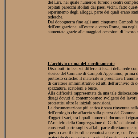
del Liri, nel quale numerosi furono i centri comple
ospitati parecchi sfollati dai paesi vicini, fatto que
reperimento degli alloggi, parte dei quali erano stat
tedesche.
Dal dopoguerra fino agli anni cinquanta Campoli h
dell'emigrazione, all'estero e verso Roma, ma negli
aumentata grazie alle maggiori occasioni di lavoro of
L'archivio prima del riordinamento
Distribuiti in ben sei differenti locali della sede c
storico del Comune di Campoli Appennino, prima del
piuttosto critiche: il materiale si presentava frammi
di carattere amministrativo ed atti dell'archivio di d
spazzatura, scatoloni e buste.
Alla difficoltà rappresentata da una tale dislocazion
disagi dovuti al contemporaneo svolgersi dei lavori
protrattisi oltre le iniziali previsioni.
La documentazione più antica è stata rinvenuta nell
dell'orologio che affaccia sulla piazza del Comune. I
d'oggetti vari, tra i quali numerosi documenti riguard
l'Archivio della Congregazione di Carità ed alcuni reg
conservati parte sugli scaffali, parte direttamente s
questo caso il disordine venutosi a creare, con l'ec
materiale documentario - parte del quale era sparpag