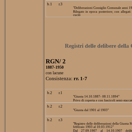
b.1
r.3
"Deliberazioni Consiglio Comunale anni 1
Rilegato in epoca posteriore; con allegati i
cuciti
Registri delle delibere dell
RGN/ 2
1887-1950
con lacune
Consistenza:
rr. 1-7
b.2
r.1
"Giunta 14.10.1887- 08.11.1894"
Privo di coperta e con fascicoli semi-staccat
b.2
r.2
"Giunta dal 1901 al 1903"
b.2
r.3
"Registro delle deliberazioni della Giunta 
febbraio 1903 al 10.03.1912"
Dal 27.09.1907 al 14.10.1907 delib