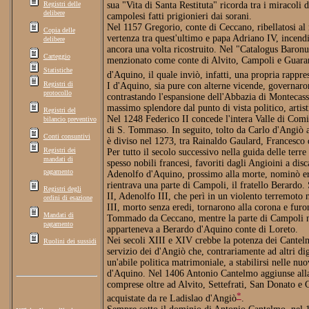
Registri delle
sua "Vita di Santa Restituta" ricorda tra i miracoli d
delibere
campolesi fatti prigionieri dai sorani.
Nel 1157 Gregorio, conte di Ceccano, ribellatosi al 
Copia delle
vertenza tra quest'ultimo e papa Adriano IV, incend
delibere
ancora una volta ricostruito. Nel "Catalogus Baronu
Carteggio
menzionato come conte di Alvito, Campoli e Guarano
Statistiche
d'Aquino, il quale inviò, infatti, una propria rappres
Registri di
I d'Aquino, sia pure con alterne vicende, governaro
protocollo
contrastando l'espansione dell'Abbazia di Montecass
massimo splendore dal punto di vista politico, artist
Registri del
Nel 1248 Federico II concede l'intera Valle di Com
bilancio preventivo
di S. Tommaso. In seguito, tolto da Carlo d'Angiò 
Conti consuntivi
è diviso nel 1273, tra Rainaldo Gaulard, Francesco
Registri dei
Per tutto il secolo successivo nella guida delle terr
mandati di
spesso nobili francesi, favoriti dagli Angioini a dis
pagamento
Adenolfo d'Aquino, prossimo alla morte, nominò ered
rientrava una parte di Campoli, il fratello Berardo. 
Registri degli
II, Adenolfo III, che perì in un violento terremoto
ordini di esazione
III, morto senza eredi, tornarono alla corona e furo
Mandati di
Tommado da Ceccano, mentre la parte di Campoli no
pagamento
apparteneva a Berardo d'Aquino conte di Loreto.
Nei secoli XIII e XIV crebbe la potenza dei Cantelm
Ruolini dei sussidi
servizio dei d'Angiò che, contrariamente ad altri dign
un'abile politica matrimoniale, a stabilirsi nelle nu
d'Aquino. Nel 1406 Antonio Cantelmo aggiunse alla 
comprese oltre ad Alvito, Settefrati, San Donato e 
*
acquistate da re Ladislao d'Angiò
.