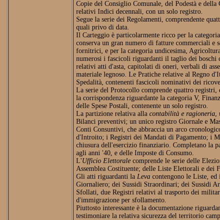
Copie del Consiglio Comunale, del Podestà e della G
relativi Indici decennali, con un solo registro.
Segue la serie dei Regolamenti, comprendente quatt
quali privo di data.
Il Carteggio è particolarmente ricco per la categoria
conserva un gran numero di fatture commerciali e so
fornitrici, e per la categoria undicesima, Agricoltu
numerosi i fascicoli riguardanti il taglio dei bosch
relativi atti d'asta, capitolati di oneri, verbali di as
materiale legnoso. Le Pratiche relative al Regno d'It
Spedalità, contenenti fascicoli nominativi dei ricover
La serie del Protocollo comprende quattro registri, d
la corrispondenza riguardante la categoria V, Finan
delle Spese Postali, contenente un solo registro.
La partizione relativa alla
contabilità e ragioneria
,
Bilanci preventivi; un unico registro Giornale e Mast
Conti Consuntivi, che abbraccia un arco cronologico
d'Introito; i Registri dei Mandati di Pagamento; i 
chiusura dell'esercizio finanziario. Completano la par
agli anni '40, e delle Imposte di Consumo.
L'
Ufficio Elettorale
comprende le serie delle Elezi
Assemblea Costituente; delle Liste Elettorali e dei Fa
Gli atti riguardanti la
Leva
contengono le Liste, ed i
Giornaliero; dei Sussidi Straordinari; dei Sussidi A
Sfollati, due Registri relativi al trasporto dei milita
d'immigrazione per sfollamento.
Piuttosto interessante è la documentazione riguardant
testimoniare la relativa sicurezza del territorio cam