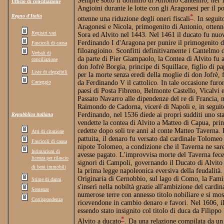
Sempre sotto il dominio di Antonio Cantelmo, nel 1
Ufficio di conciliazione
Angioini durante le lotte con gli Aragonesi per il 
*
Regno d'Italia
ottenne una riduzione degli oneri fiscali
. In seguit
Aragonesi e Nicola, primogenito di Antonio, ottenne 
Registri vari
Sora ed Alvito nel 1443. Nel 1461 il ducato fu nuo
Ferdinando I d'Aragona per punire il primogenito 
Fascicoli di causa
filoangioino. Sconfitti definitivamente i Cantelmo 
Verbali di
da parte di Pier Giampaolo, la Contea di Alvito fu 
conciliazione
don Jofrè Borgia, principe di Squillace, figlio di p
Liste di eleggibili
per la morte senza eredi della moglie di don Jofrè,
Carteggio
da Ferdinando V il cattolico. In tale occasione furon
paesi di Posta Fibreno, Belmonte Castello, Vicalvi e
Passato Navarro alle dipendenze del re di Francia, 
Raimondo de Cadorna, viceré di Napoli e, in seguito i
Ferdinando, nel 1536 diede ai propri sudditi uno s
Repubblica italiana
vendette la contea di Alvito a Matteo di Capua, prin
cedette dopo soli tre anni al conte Matteo Taverna
Atti di citazione
pattuita, il denaro fu versato dal cardinale Tolomeo 
Fascicoli di causa
nipote Tolomeo, a condizione che il Taverna ne sar
Intimazioni di
avesse pagato. L'improvvisa morte del Taverna fece s
licenza per rilascio
signori di Campoli, governando il Ducato di Alvito 
di beni immobili
la prima legge napoleonica eversiva della feudalità.
Originaria di Cernobbio, sul lago di Como, la Fami
Stime di danni
s'inserì nella nobiltà grazie all'ambizione del cardi
Sentenze
numerose terre con annesso titolo nobiliare e si mo
Corrispondenza
ricevendone in cambio denaro e favori. Nel 1606, il
essendo stato insignito col titolo di duca da Filipp
*
Alvito a ducato
. Da una relazione compilata da un