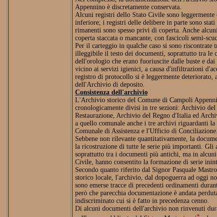
Appennino è discretamente conservata.
Alcuni registri dello Stato Civile sono leggermente 
inferiore; i registri delle delibere in parte sono stat
rimanenti sono spesso privi di coperta. Anche alcuni
coperta staccata o mancante, con fascicoli semi-scuc
Per il carteggio in qualche caso si sono riscontrate 
illeggibile il testo dei documenti, soprattutto tra le 
dell'orologio che erano fuoriuscite dalle buste e dai
vicino ai servizi igienici, a causa d'infiltrazioni d'a
registro di protocollo si è leggermente deteriorato,
dell'Archivio di deposito.
Consistenza dell'archivio
L'Archivio storico del Comune di Campoli Appennin
cronologicamente divisi in tre sezioni: Archivio del
Restaurazione, Archivio del Regno d'Italia ed Archi
a quello comunale anche i tre archivi riguardanti la
Comunale di Assistenza e l'Ufficio di Conciliazione
Sebbene non rilevante quantitativamente, la documen
la ricostruzione di tutte le serie più importanti. Gli
soprattutto tra i documenti più antichi, ma in alcuni
Civile, hanno consentito la formazione di serie inin
Secondo quanto riferito dal Signor Pasquale Mastro
storico locale, l'archivio, dal dopoguerra ad oggi no
sono emerse tracce di precedenti ordinamenti durante
però che parecchia documentazione è andata perduta 
indiscriminato cui si è fatto in precedenza cenno.
Di alcuni documenti dell'archivio non rinvenuti duran
*