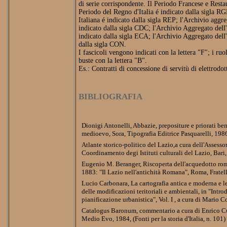
di serie corrispondente. Il Periodo Francese e Restau
Periodo del Regno d'Italia é indicato dalla sigla R
Italiana é indicato dalla sigla REP; l'Archivio aggr
indicato dalla sigla CDC; l'Archivio Aggregato del
indicato dalla sigla ECA; l'Archivio Aggregato dell'
dalla sigla CON.
I fascicoli vengono indicati con la lettera "F"; i ruol
buste con la lettera "B".
Es.: Contratti di concessione di servitù di elettrodo
BIBLIOGRAFIA
Dionigi Antonelli, Abbazie, prepositure e priorati ben
medioevo, Sora, Tipografia Editrice Pasquarelli, 198
Atlante storico-politico del Lazio,a cura dell'Assesso
Coordinamento degi Istituti culturali del Lazio, Bari
Eugenio M. Beranger, Riscoperta dell'acquedotto ro
1883: "Il Lazio nell'antichità Romana", Roma, Fratel
Lucio Carbonara, La cartografia antica e moderna e le 
delle modificazioni teritoriali e ambientali, in "Intro
pianificazione urbanistica", Vol. I , a cura di Mario 
Catalogus Baronum, commentario a cura di Enrico Cuo
Medio Evo, 1984, (Fonti per la storia d'Italia, n. 101)