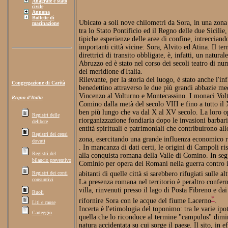
Anagrafe e stato
civile
Annona
Bollette di
Ubicato a soli nove chilometri da Sora, in una zona 
macinazione
tra lo Stato Pontificio ed il Regno delle due Sicili
tipiche esperienze delle aree di confine, intrecciando
importanti città vicine: Sora, Alvito ed Atina. Il te
direttrici di transito obbligate, è, infatti, un natur
Abruzzo ed è stato nel corso dei secoli teatro di nu
del meridione d'Italia.
Rilevante, per la storia del luogo, è stato anche l'i
Congregazione di Carità
benedettino attraverso le due più grandi abbazie me
Vincenzo al Volturno e Montecassino. I monaci Volt
Regno d'Italia
Comino dalla metà del secolo VIII e fino a tutto il 
ben più lungo che va dal X al XV secolo. La loro o
Registri delle
riorganizzazione fondiaria dopo le invasioni barbari
delibere
entità spirituali e patrimoniali che contribuirono all
Registri dei censi
zona, esercitando una grande influenza economico r
dovuti
. In mancanza di dati certi, le origini di Campoli ri
Registri del
alla conquista romana della Valle di Comino. In segu
bilancio preventivo
Cominio per opera dei Romani nella guerra contro i 
Registri dei conti
abitanti di quelle città si sarebbero rifugiati sulle a
consuntivi
La presenza romana nel territorio è peraltro conferm
villa, rinvenuti presso il lago di Posta Fibreno e dai
Ruoli
*
rifornire Sora con le acque del fiume Lacerno
.
Liti e cause
Incerta è l'etimologia del toponimo: tra le varie ipot
Carteggio
quella che lo riconduce al termine "campulus" dimi
natura accidentata su cui sorge il paese. Il sito, in e