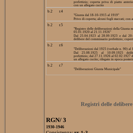
prefettizio; coperta priva di piatto anteri
con un allegato cucito
b.2
r.4
"Giunta dal 18-10-1915 al 1919"
Privo di coperta; alcuni fogli staccati; con al
b.2
r.5
"Registro delle deliberazioni della Giunta 
05.01.1920 al 21.11.1926"
Dal 25.04.1923 al 28.09.1923 e dal 20.
delibere del commissario prefettizio; coper
b.2
r.6
"Deliberazioni dal 1925 (verbale n. 90) al 
Dal 25.08.1925 al 10.09.1925 delib
prefettizio; dal 27.11.1926 al 02.02.1927 d
un allegato cucito; rilegato in epoca poster
b.2
r.7
"Deliberazioni Giunta Municipale"
Registri delle deliber
RGN/ 3
1930-1946
Consistenza:
rr. 1-3