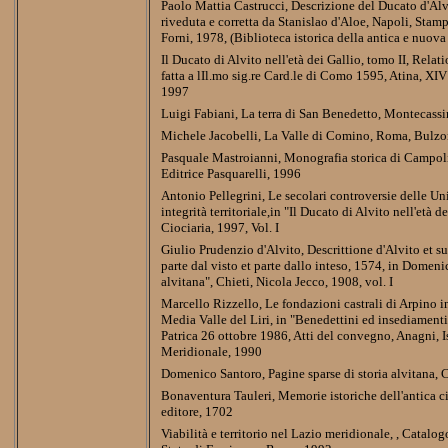
Paolo Mattia Castrucci, Descrizione del Ducato d'Alv
riveduta e corretta da Stanislao d'Aloe, Napoli, Sta
Forni, 1978, (Biblioteca istorica della antica e nuova I
Il Ducato di Alvito nell'età dei Gallio, tomo II, Relat
fatta a lIl.mo sig.re Card.le di Como 1595, Atina, 
1997
Luigi Fabiani, La terra di San Benedetto, Montecassi
Michele Jacobelli, La Valle di Comino, Roma, Bulzo
Pasquale Mastroianni, Monografia storica di Campoli
Editrice Pasquarelli, 1996
Antonio Pellegrini, Le secolari controversie delle Univ
integrità territoriale,in "Il Ducato di Alvito nell'età d
Ciociaria, 1997, Vol. I
Giulio Prudenzio d'Alvito, Descrittione d'Alvito et su
parte dal visto et parte dallo inteso, 1574, in Domeni
alvitana", Chieti, Nicola Jecco, 1908, vol. I
Marcello Rizzello, Le fondazioni castrali di Arpino i
Media Valle del Liri, in "Benedettini ed insediamenti
Patrica 26 ottobre 1986, Atti del convegno, Anagni, Is
Meridionale, 1990
Domenico Santoro, Pagine sparse di storia alvitana, Ch
Bonaventura Tauleri, Memorie istoriche dell'antica c
editore, 1702
Viabilità e territorio nel Lazio meridionale, , Catalog